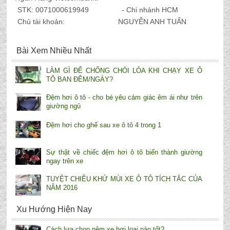
STK: 0071000619949 - Chi nhánh HCM
Chủ tài khoản: NGUYỄN ANH TUẤN
Bài Xem Nhiều Nhất
LÀM GÌ ĐỂ CHỐNG CHÓI LÓA KHI CHẠY XE Ô
TÔ BAN ĐÊM/NGÀY?
Đệm hơi ô tô - cho bé yêu cảm giác êm ái như trên
giường ngủ
Đệm hơi cho ghế sau xe ô tô 4 trong 1
Sự thật về chiếc đệm hơi ô tô biến thành giường
ngay trên xe
TUYỆT CHIÊU KHỬ MÙI XE Ô TÔ TÍCH TẮC CỦA
NĂM 2016
Xu Hướng Hiện Nay
Cách lựa chọn nệm xe hơi loại nào tốt?