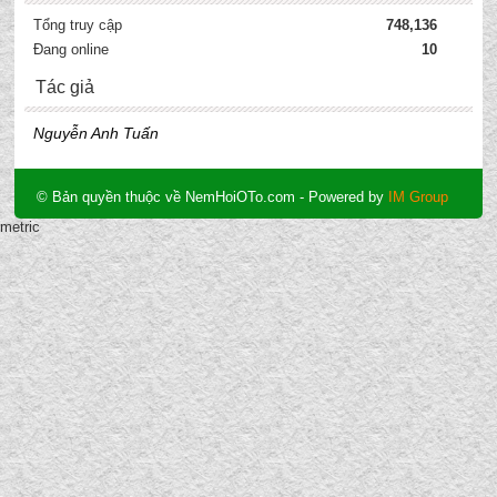
Tổng truy cập
748,136
Đang online
10
Tác giả
Nguyễn Anh Tuấn
© Bản quyền thuộc về NemHoiOTo.com
- Powered by
IM Group
metric