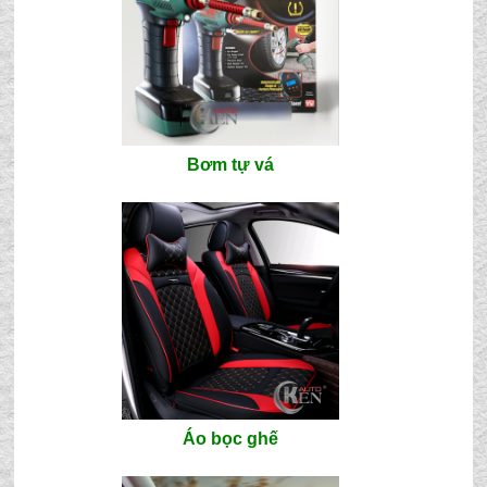
Bơm tự vá
Áo bọc ghế