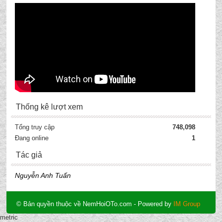
Thống kê lượt xem
Tổng truy cập
748,098
Đang online
1
Tác giả
Nguyễn Anh Tuấn
© Bản quyền thuộc về NemHoiOTo.com
- Powered by
IM Group
metric