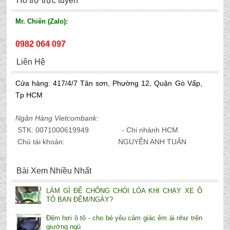
Hỗ trợ trực tuyến
Mr. Chiến (Zalo):
0982 064 097
Liên Hệ
Cửa hàng: 417/4/7 Tân sơn, Phường 12, Quận Gò Vấp,
Tp HCM
Ngân Hàng Vietcombank:
STK: 0071000619949 - Chi nhánh HCM
Chủ tài khoản: NGUYỄN ANH TUẤN
Bài Xem Nhiều Nhất
LÀM GÌ ĐỂ CHỐNG CHÓI LÓA KHI CHẠY XE Ô
TÔ BAN ĐÊM/NGÀY?
Đệm hơi ô tô - cho bé yêu cảm giác êm ái như trên
giường ngủ